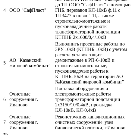
до ТП ООО "СафПласт" с помощью
4
ООО "СафПласт"
ГНБ, перезавод КЛ-10кВ ф.11 с
ТП3477 в новое ТП, а также
строительно-монтажные и
пусконаладочные работы
трансформаторной подстанции
КТПНБ-2х1600/0,4/10кВ
Выполнить проектные работы по
ЗРУ 10кВ (КТПНБ-10кВ) с учетом
расчета уставок защит;
АО "Казанский
демонтажные в РП-6-10кВ и
5
жировой комбинат"
строительно-монтажные,
пусконаладочые работы к
КТПНБ-10кВ на территории АО
№Казанский жировой комбинат"
Поставка оборудования и
Очистные
электромонтажные работы
6
сооружения г.
трансформаторной подстанции
Иваново
2х3150/10/0,4кВ, прокладка
КЛ-10кВ, КЛ-0,4кВ
Очистные
Реконструкция канализационных
7
сооружения г.
очистных сооружений- узел
Иваново
биологическй очистки, г.Иваново
№