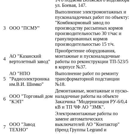
ул. Боевая, 147.
Выполнение электромонтажных и
пусконаладочных работ по объекту:
"Комбикормовый завод по
3
ООО "ПСМУ"
производству рассыпных кормов
производительностью 30 т/час и
гранулированных кормов
производительностью 15 т/ч.
Приобретение оборудования,
АО "Казанский
монтажные и пусконаладочные
4
вертолетный завод"
работы по реконструкции ТП-523/5
в корпусе №37.
АО "НПО
Выполнение работ по ремонту
5
"Радиоэлектроника
трансформаторной подстанции
им.В.И. Шимко"
№18.
Демонтажные, монтажные и пуско-
ООО "Торговый дом
наладочные работы на объекте
6
"КЭП"
Заказчика "Модернизация РУ-6/0,4
кВ и ТП ЧФ АО "ЗМК".
Электромонтажные работы по
замене автоматических
ООО "Завод
выключателей АО "Контактор"
7
ТЕХНО"
(бренд Группы Legrand и