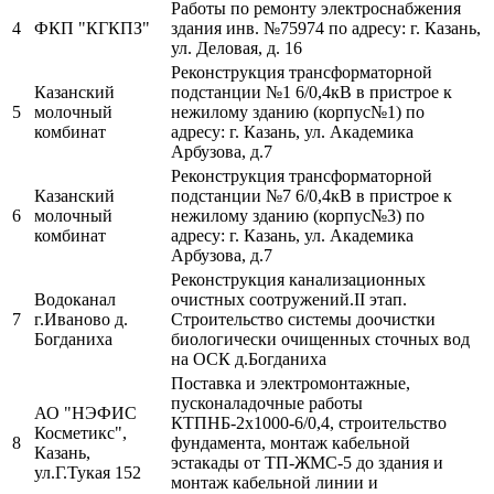
Работы по ремонту электроснабжения
4
ФКП "КГКПЗ"
здания инв. №75974 по адресу: г. Казань,
ул. Деловая, д. 16
Реконструкция трансформаторной
Казанский
подстанции №1 6/0,4кВ в пристрое к
5
молочный
нежилому зданию (корпус№1) по
комбинат
адресу: г. Казань, ул. Академика
Арбузова, д.7
Реконструкция трансформаторной
Казанский
подстанции №7 6/0,4кВ в пристрое к
6
молочный
нежилому зданию (корпус№3) по
комбинат
адресу: г. Казань, ул. Академика
Арбузова, д.7
Реконструкция канализационных
Водоканал
очистных соотружений.II этап.
7
г.Иваново д.
Строительство системы доочистки
Богданиха
биологически очищенных сточных вод
на ОСК д.Богданиха
Поставка и электромонтажные,
пусконаладочные работы
АО "НЭФИС
КТПНБ-2х1000-6/0,4, строительство
Косметикс",
8
фундамента, монтаж кабельной
Казань,
эстакады от ТП-ЖМС-5 до здания и
ул.Г.Тукая 152
монтаж кабельной линии и