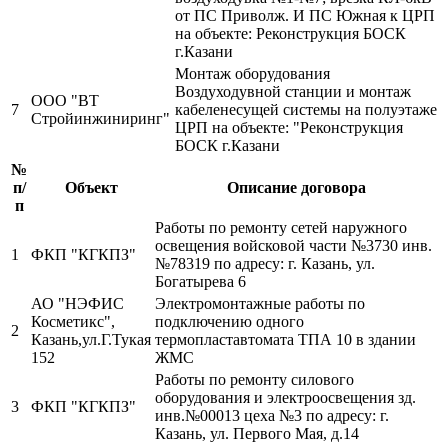
от ПС Приволж. И ПС Южная к ЦРП
на объекте: Реконструкция БОСК
г.Казани
Монтаж оборудования
Воздуходувной станции и монтаж
ООО "ВТ
7
кабеленесущей системы на полуэтаже
Стройинжиниринг"
ЦРП на объекте: "Реконструкция
БОСК г.Казани
№
п/
Объект
Описание договора
п
Работы по ремонту сетей наружного
освещения войсковой части №3730 инв.
1
ФКП "КГКПЗ"
№78319 по адресу: г. Казань, ул.
Богатырева 6
АО "НЭФИС
Электромонтажные работы по
Косметикс",
подключению одного
2
Казань,ул.Г.Тукая
термопластавтомата ТПА 10 в здании
152
ЖМС
Работы по ремонту силового
оборудования и электроосвещения зд.
3
ФКП "КГКПЗ"
инв.№00013 цеха №3 по адресу: г.
Казань, ул. Первого Мая, д.14