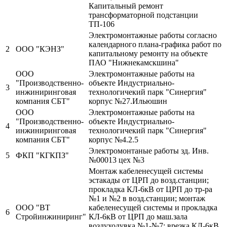
Капитальный ремонт
трансформаторной подстанции
ТП-106
Электромонтажные работы согласно
календарного плана-графика работ по
2
ООО "КЭНЗ"
капитальному ремонту на объекте
ПАО "Нижнекамскшина"
ООО
Электромонтажные работы на
"Производственно-
объекте Индустриально-
3
инжиниринговая
технологичекий парк "Синергия"
компания СБТ"
корпус №27.Ильюшин
ООО
Электромонтажные работы на
"Производственно-
объекте Индустриально-
4
инжиниринговая
технологичекий парк "Синергия"
компания СБТ"
корпус №4.2.5
Электромонтаные работы зд. Инв.
5
ФКП "КГКПЗ"
№00013 цех №3
Монтаж кабеленесущей системы
эстакады от ЦРП до возд.станции;
прокладка КЛ-6кВ от ЦРП до тр-ра
№1 и №2 в возд.станции; монтаж
ООО "ВТ
кабеленесущей системы и прокладка
6
Стройинжиниринг"
КЛ-6кВ от ЦРП до маш.зала
воздуходувка №1-№7; врезка КЛ-6кВ