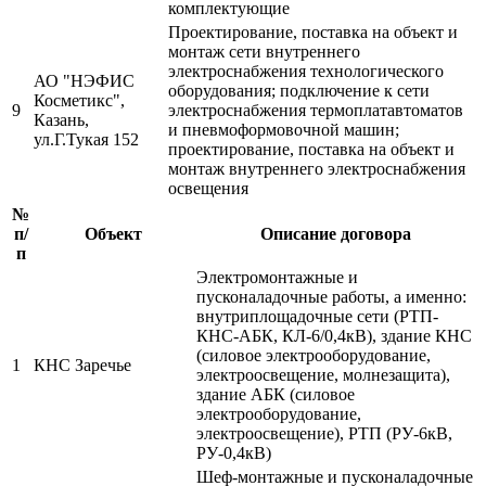
комплектующие
Проектирование, поставка на объект и
монтаж сети внутреннего
электроснабжения технологического
АО "НЭФИС
оборудования; подключение к сети
Косметикс",
9
электроснабжения термоплатавтоматов
Казань,
и пневмоформовочной машин;
ул.Г.Тукая 152
проектирование, поставка на объект и
монтаж внутреннего электроснабжения
освещения
№
п/
Объект
Описание договора
п
Электромонтажные и
пусконаладочные работы, а именно:
внутриплощадочные сети (РТП-
КНС-АБК, КЛ-6/0,4кВ), здание КНС
(силовое электрооборудование,
1
КНС Заречье
электроосвещение, молнезащита),
здание АБК (силовое
электрооборудование,
электроосвещение), РТП (РУ-6кВ,
РУ-0,4кВ)
Шеф-монтажные и пусконаладочные