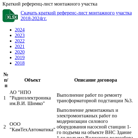
Краткий референц-лист монтажного участка
Скачать краткий референс-лист монтажного участка
2018-2024гг.
2024
2023
2022
2021
2020
2019
2018
№
п/
Объект
Описание договора
п
АО "НПО
Выполнение работ по ремонту
1
"Радиоэлектроника
трансформаторной подстанции №3.
им.В.И. Шимко"
Выполнение демонтажных и
электромонтажных работ по
модернизации силового
ООО
2
оборудования насосной станции 1-
"КамТехАвтоматика"
го подъема на объекте ВНС Здание
1-го подъема Волжского водозабора