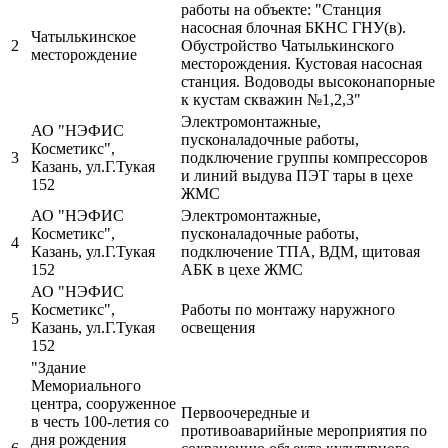
работы на объекте: "Станция
насосная блочная БКНС ГНУ(в).
Чатылькинское
2
Обустройство Чатылькинского
месторождение
месторождения. Кустовая насосная
станция. Водоводы высоконапорные
к кустам скважин №1,2,3"
Электромонтажные,
АО "НЭФИС
пусконаладочные работы,
Косметикс",
3
подключение группы компрессоров
Казань, ул.Г.Тукая
и линий выдува ПЭТ тары в цехе
152
ЖМС
АО "НЭФИС
Электромонтажные,
Косметикс",
пусконаладочные работы,
4
Казань, ул.Г.Тукая
подключение ТПА, ВДМ, щитовая
152
АБК в цехе ЖМС
АО "НЭФИС
Косметикс",
Работы по монтажу наружного
5
Казань, ул.Г.Тукая
освещения
152
"Здание
Мемориального
центра, сооруженное
Первоочередные и
в честь 100-летия со
противоаварийные мероприятия по
дня рождения