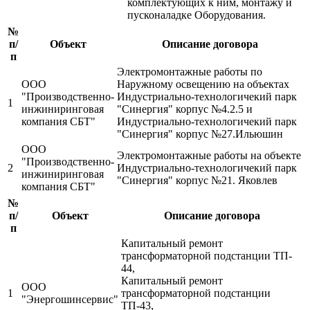
комплектующих к ним, монтажу и
пусконаладке Оборудования.
№
п/
Объект
Описание договора
п
Электромонтажные работы по
ООО
Наружному освещению на объектах
"Производственно-
Индустриально-технологичекий парк
1
инжиниринговая
"Синергия" корпус №4.2.5 и
компания СБТ"
Индустриально-технологичекий парк
"Синергия" корпус №27.Ильюшин
ООО
Электромонтажные работы на объекте
"Производственно-
2
Индустриально-технологичекий парк
инжиниринговая
"Синергия" корпус №21. Яковлев
компания СБТ"
№
п/
Объект
Описание договора
п
Капитальный ремонт
трансформаторной подстанции ТП-
44,
Капитальный ремонт
ООО
1
трансформаторной подстанции
"Энергошинсервис"
ТП-43,