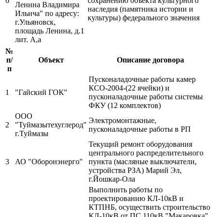
6
сохранению объекта культурного
Ленина Владимира
наследия (памятника истории и
Ильича" по адресу:
культуры) федерального значения
г.Ульяновск,
площадь Ленина, д.1
лит. А,а
№
п/
Объект
Описание договора
п
Пусконаладочные работы камер
КСО-2004-(22 ячейки) и
1
"Гайский ГОК"
пусконаладочные работы системы
ФКУ (12 комплектов)
ООО
Электромонтажные,
2
"Туймазытехуглерод"
пусконаладочные работы в РП
г.Туймазы
Текущий ремонт оборудования
центрального распределительного
3
АО "Оборонэнерго"
пункта (масляные выключатели,
устройства РЗА) Марий Эл,
г.Йошкар-Ола
Выполнить работы по
проектированию КЛ-10кВ и
КТПНБ, осуществить строительство
КЛ-10кВ от ПС 110кВ "Макаровка"